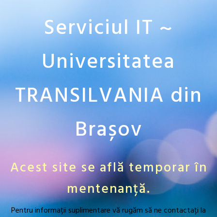
Serviciul IT ~
Universitatea
TRANSILVANIA din
Brașov
Acest site se află temporar în
mentenanță.
Pentru informații suplimentare vă rugăm să ne contactați la