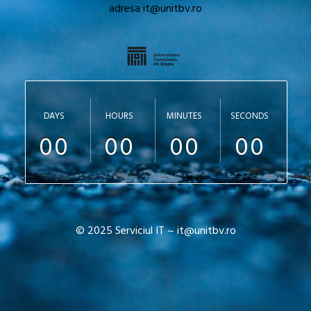
adresa it@unitbv.ro
DAYS
HOURS
MINUTES
SECONDS
00
00
00
00
© 2025 Serviciul IT ~ it@unitbv.ro